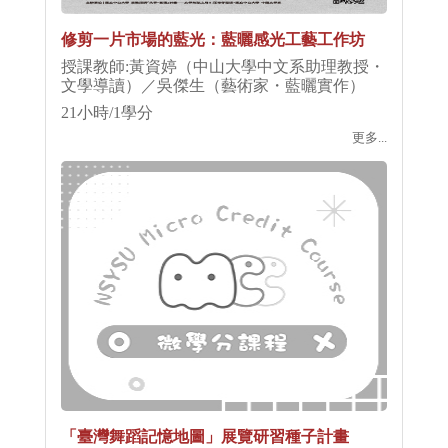
修剪一片市場的藍光：藍曬感光工藝工作坊
授課教師:黃資婷（中山大學中文系助理教授・
文學導讀）／吳傑生（藝術家・藍曬實作）
21小時/1學分
更多...
「臺灣舞蹈記憶地圖」展覽研習種子計畫