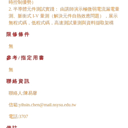
時控制優勢）
2. 半導體元件測試實踐： 由講師演示極微弱電流漏電量
測、脈衝式 I-V 量測（解決元件自熱效應問題），展示
無程式碼，低程式碼，高速測試量測與資料擷取架構
限修條件
無
參考/指定用書
無
聯絡資訊
聯絡人:陳易馨
信箱:yihsin.chen@mail.nsysu.edu.tw
電話:3707