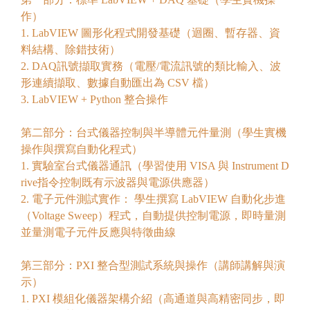
作）
1. LabVIEW 圖形化程式開發基礎（迴圈、暫存器、資
料結構、除錯技術）
2. DAQ訊號擷取實務（電壓/電流訊號的類比輸入、波
形連續擷取、數據自動匯出為 CSV 檔）
3. LabVIEW + Python 整合操作
第二部分：台式儀器控制與半導體元件量測（學生實機
操作與撰寫自動化程式）
1. 實驗室台式儀器通訊（學習使用 VISA 與 Instrument D
rive指令控制既有示波器與電源供應器）
2. 電子元件測試實作： 學生撰寫 LabVIEW 自動化步進
（Voltage Sweep）程式，自動提供控制電源，即時量測
並量測電子元件反應與特徵曲線
第三部分：PXI 整合型測試系統與操作（講師講解與演
示）
1. PXI 模組化儀器架構介紹（高通道與高精密同步，即