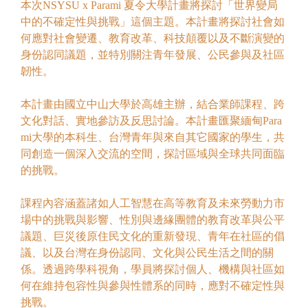
本次NSYSU x Parami 夏令大學計畫將探討「世界變局
中的不確定性與挑戰」這個主題。本計畫將探討社會如
何應對社會變遷、教育改革、科技顛覆以及不斷演變的
身份認同議題，並特別關注青年發展、公民參與及社區
韌性。
本計畫由國立中山大學於高雄主辦，結合業師課程、跨
文化對話、實地參訪及反思討論。本計畫匯聚緬甸Para
mi大學的本科生、台灣青年與來自其它國家的學生，共
同創造一個深入交流的空間，探討區域與全球共同面臨
的挑戰。
課程內容涵蓋諸如人工智慧在高等教育及未來勞動力市
場中的挑戰與影響、性別與邊緣團體的教育改革與公平
議題、巨災後原住民文化的重新發現、青年在社區的倡
議、以及台灣在身份認同、文化與公民生活之間的關
係。透過跨學科視角，學員將探討個人、機構與社區如
何在維持包容性與參與性體系的同時，應對不確定性與
挑戰。